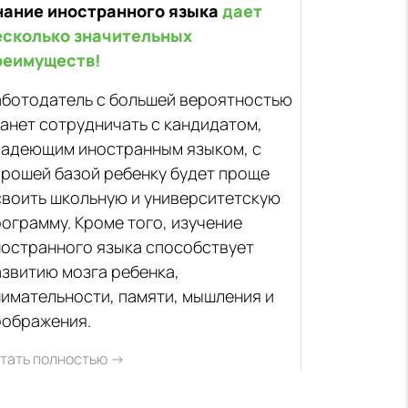
нание иностранного языка
дает
есколько значительных
реимуществ!
аботодатель с большей вероятностью
анет сотрудничать с кандидатом,
ладеющим иностранным языком, с
орошей базой ребенку будет проще
своить школьную и университетскую
ограмму. Кроме того, изучение
ностранного языка способствует
звитию мозга ребенка,
имательности, памяти, мышления и
оображения.
тать полностью →