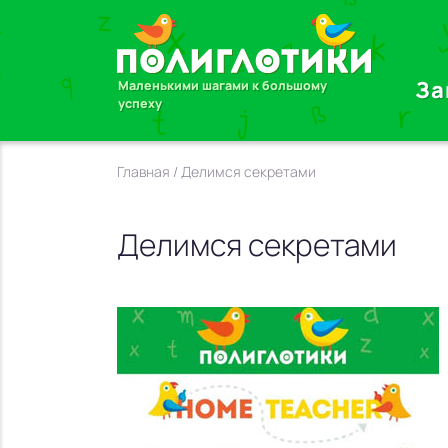
За
Маленькими шагами к большому
успеху
Главная
/ Делимся секретами
Делимся секретами