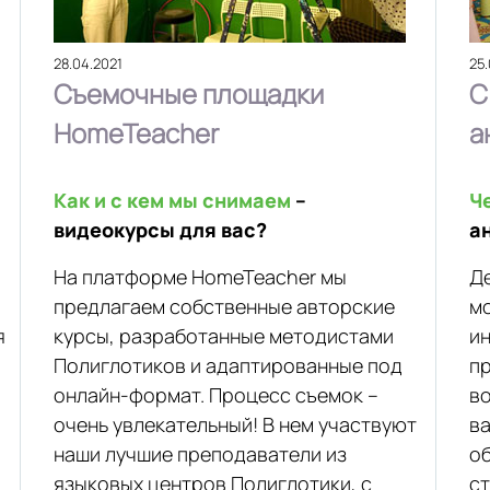
28.04.2021
25.
Съемочные площадки
С
HomeTeacher
а
Как и с кем мы снимаем
–
Ч
видеокурсы для вас?
а
На платформе HomeTeacher мы
Де
предлагаем собственные авторские
м
я
курсы, разработанные методистами
ин
Полиглотиков и адаптированные под
пр
онлайн-формат. Процесс съемок –
во
очень увлекательный! В нем участвуют
в
наши лучшие преподаватели из
об
языковых центров Полиглотики, с
ст