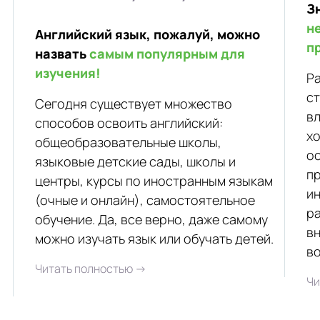
З
н
Английский язык, пожалуй, можно
п
назвать
самым популярным для
изучения!
Р
ст
Сегодня существует множество
в
способов освоить английский:
х
общеобразовательные школы,
о
языковые детские сады, школы и
пр
центры, курсы по иностранным языкам
и
(очные и онлайн), самостоятельное
ра
обучение. Да, все верно, даже самому
вн
можно изучать язык или обучать детей.
в
Читать полностью →
Чи