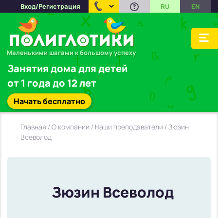
Вход/Регистрация
RU
EN
Маленькими шагами к большому успеху
Занятия дома для детей
от 1 года до 12 лет
Начать бесплатно
Главная
/
О компании
/
Наши преподаватели
/ Зюзин
Всеволод
Зюзин Всеволод